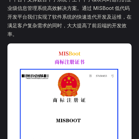
业级信息管理系统高效解决方案。通过 MISBoot 低代码
开发平台我们实现了软件系统的快速迭代开发及运维，在
满足客户复杂需求的同时，大大提高了前后端的开发效
率。